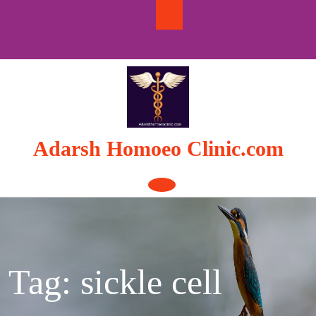
Skip
to
content
Adarsh Homoeo Clinic.com
Open
Button
Tag:
sickle cell