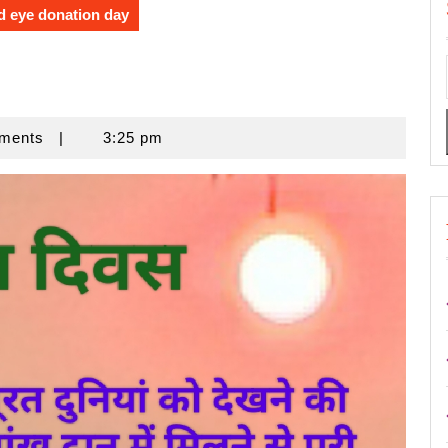
d eye donation day
ments
|
3:25 pm